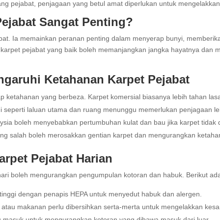
ang pejabat, penjagaan yang betul amat diperlukan untuk mengelakkan
ejabat Sangat Penting?
bat. Ia memainkan peranan penting dalam menyerap bunyi, memberik
n karpet pejabat yang baik boleh memanjangkan jangka hayatnya dan 
garuhi Ketahanan Karpet Pejabat
 ketahanan yang berbeza. Karpet komersial biasanya lebih tahan las
gi seperti laluan utama dan ruang menunggu memerlukan penjagaan leb
sia boleh menyebabkan pertumbuhan kulat dan bau jika karpet tidak d
ng salah boleh merosakkan gentian karpet dan mengurangkan ketaha
rpet Pejabat Harian
 hari boleh mengurangkan pengumpulan kotoran dan habuk. Berikut ad
tinggi dengan penapis HEPA untuk menyedut habuk dan alergen.
atau makanan perlu dibersihkan serta-merta untuk mengelakkan kesa
tu masuk untuk mengurangkan kotoran yang dibawa masuk dari luar.