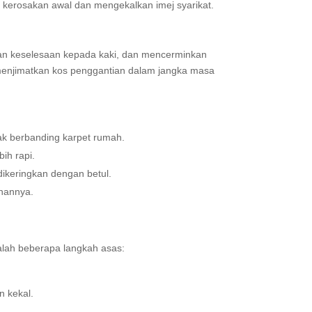
 kerosakan awal dan mengekalkan imej syarikat.
an keselesaan kepada kaki, dan mencerminkan
menjimatkan kos penggantian dalam jangka masa
ak berbanding karpet rumah.
ih rapi.
ikeringkan dengan betul.
nannya.
alah beberapa langkah asas:
n kekal.