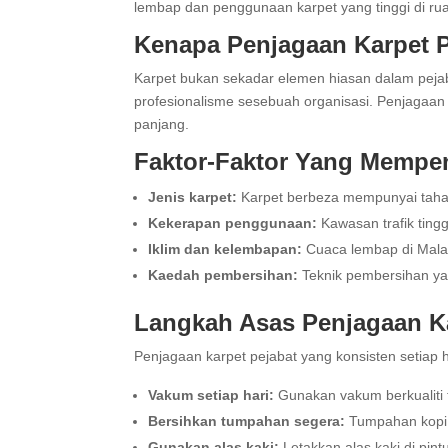
lembap dan penggunaan karpet yang tinggi di ru
Kenapa Penjagaan Karpet P
Karpet bukan sekadar elemen hiasan dalam peja
profesionalisme sesebuah organisasi. Penjagaa
panjang.
Faktor-Faktor Yang Mempen
Jenis karpet:
Karpet berbeza mempunyai tahap
Kekerapan penggunaan:
Kawasan trafik ting
Iklim dan kelembapan:
Cuaca lembap di Malay
Kaedah pembersihan:
Teknik pembersihan ya
Langkah Asas Penjagaan Ka
Penjagaan karpet pejabat yang konsisten setiap
Vakum setiap hari:
Gunakan vakum berkualiti 
Bersihkan tumpahan segera:
Tumpahan kopi 
Gunakan alas kaki:
Letakkan alas kaki di pin