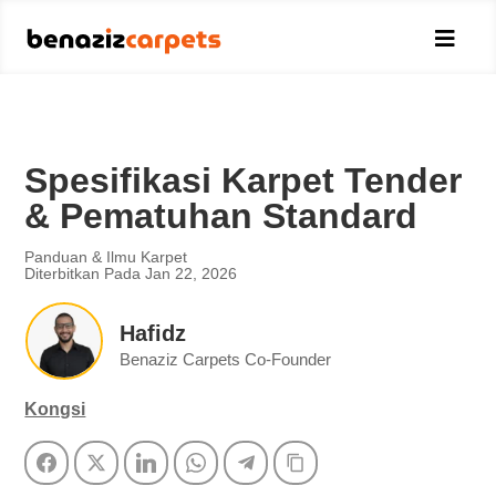

Spesifikasi Karpet Tender
& Pematuhan Standard
Panduan & Ilmu Karpet
Diterbitkan Pada Jan 22, 2026
Hafidz
Benaziz Carpets Co-Founder
Kongsi
Facebook
Twitter
LinkedIn
WhatsApp
Telegram
Copy Link