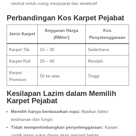
neutral untuk ruang mesyuarat dan eksekutif.
Perbandingan Kos Karpet Pejabat
Anggaran Harga
Kos
Jenis Karpet
(RM/m²)
Penyelenggaraan
Karpet Tile
15 – 30
Sederhana
Karpet Roll
20 – 40
Rendah
Karpet
50 ke atas
Tinggi
Premium
Kesilapan Lazim dalam Memilih
Karpet Pejabat
Memilih hanya berdasarkan rupa:
Abaikan faktor
ketahanan dan fungsi.
Tidak mempertimbangkan penyelenggaraan:
Karpet
cantik tetapi sukar dijaga akan menjadi beban.