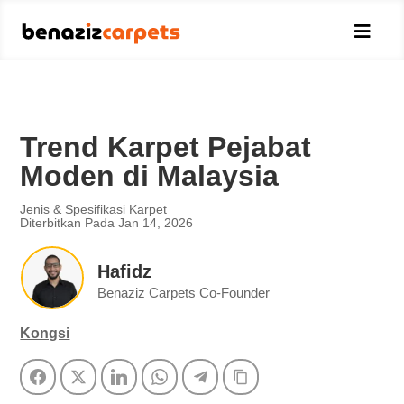

Trend Karpet Pejabat
Moden di Malaysia
Jenis & Spesifikasi Karpet
Diterbitkan Pada Jan 14, 2026
Hafidz
Benaziz Carpets Co-Founder
Kongsi
Facebook
Twitter
LinkedIn
WhatsApp
Telegram
Copy Link